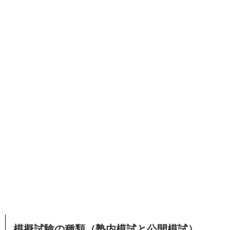
模擬試験の種類（塾内模試と公開模試）